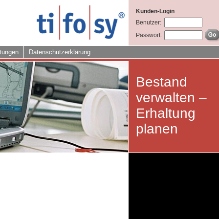
Kunden-Login
Benutzer:
Passwort:
tungen
Datenschutzerklärung
Bestand
verwalten –
Erhaltung
planen