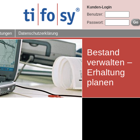
Kunden-Login
Benutzer:
Passwort:
tungen
Datenschutzerklärung
Bestand
verwalten –
Erhaltung
planen