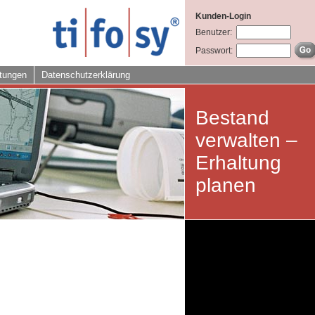
Kunden-Login
Benutzer:
Passwort:
tungen
Datenschutzerklärung
Bestand
verwalten –
Erhaltung
planen