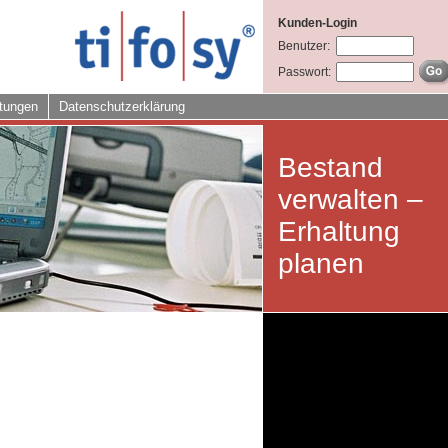
Kunden-Login
Benutzer:
Passwort:
tungen
Datenschutzerklärung
Bestand
verwalten –
Erhaltung
planen