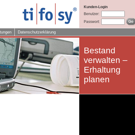
Kunden-Login
Benutzer:
Passwort:
tungen
Datenschutzerklärung
Bestand
verwalten –
Erhaltung
planen