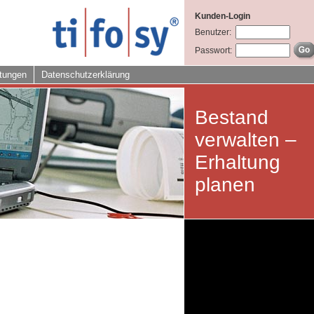
Kunden-Login
Benutzer:
Passwort:
tungen
Datenschutzerklärung
Bestand
verwalten –
Erhaltung
planen