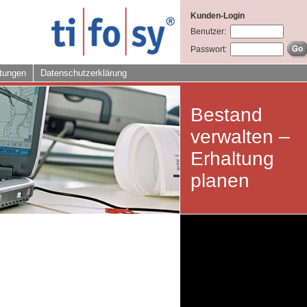
Kunden-Login
Benutzer:
Passwort:
tungen
Datenschutzerklärung
Bestand
verwalten –
Erhaltung
planen