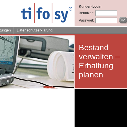
Kunden-Login
Benutzer:
Passwort:
tungen
Datenschutzerklärung
Bestand
verwalten –
Erhaltung
planen